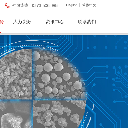
咨询热线：
0373-5068965
English
简体中文
务
人力资源
资讯中心
联系我们