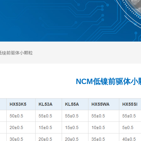
M低镍前驱体小颗粒
NCM低镍前驱体小