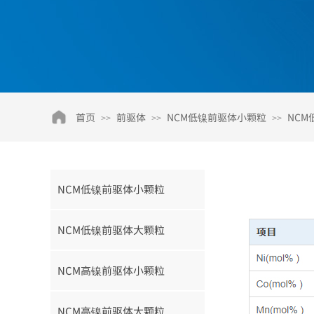
首页
前驱体
NCM低镍前驱体小颗粒
NC
>>
>>
>>
NCM低镍前驱体小颗粒
NCM低镍前驱体大颗粒
NCM高镍前驱体小颗粒
NCM高镍前驱体大颗粒