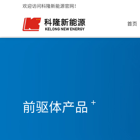
欢迎访问科隆新能源官网！
首页
前驱体产品