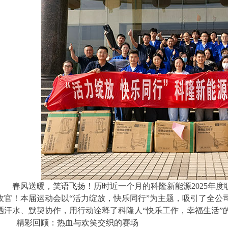
春风送暖，笑语飞扬！历时近一个月的科隆新能源2025年
收官！本届运动会以“活力绽放，快乐同行”为主题，吸引了全公
洒汗水、默契协作，用行动诠释了科隆人“快乐工作，幸福生活”
精彩回顾：热血与欢笑交织的赛场